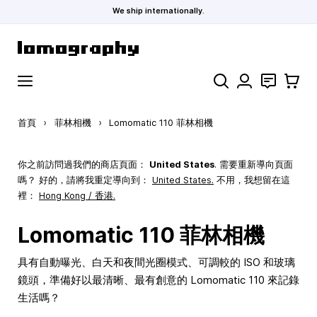
We ship internationally.
跳到內容
搜索
聯絡
購物車
首頁
›
菲林相機
›
Lomomatic 110 菲林相機
你之前訪問過我們的商店頁面：
United States
. 需要重新導向頁面
嗎？ 好的，請將我重定導向到：
United States
.
不用，我想留在這
裡：
Hong Kong / 香港.
Lomomatic 110 菲林相機
具有自動曝光、白天和夜間光圈模式、可調較的 ISO 和玻璃
鏡頭，準備好以最清晰、最有創意的 Lomomatic 110 來記錄
生活嗎？