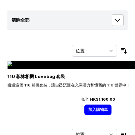
清除全部
按
110 菲林相機 Lovebug 套裝
透過這個 110 相機套裝，讓自己沉浸在充滿活力和懷舊的 110 世界中！
低至
HK$1,160.00
加入購物車