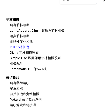
按
菲林相機
所有菲林相機
LomoApparat 21mm 超廣角菲林相機
經典菲林相機
實驗性菲林相機
110 菲林相機
Diana 菲林相機家族
Simple Use 即開即用菲林相機系列
相機配件
Lomomatic 110 菲林相機
藝術鏡頭
所有藝術鏡頭
單反相機
無反相機和旁軸相機
Petzval 藝術鏡頭系列
鏡頭濾鏡和轉接環