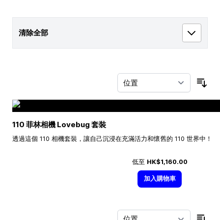
清除全部
按
110 菲林相機 Lovebug 套裝
透過這個 110 相機套裝，讓自己沉浸在充滿活力和懷舊的 110 世界中！
低至
HK$1,160.00
加入購物車