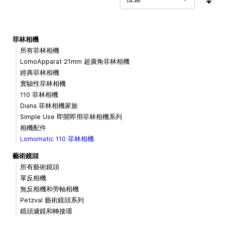
按
菲林相機
所有菲林相機
LomoApparat 21mm 超廣角菲林相機
經典菲林相機
實驗性菲林相機
110 菲林相機
Diana 菲林相機家族
Simple Use 即開即用菲林相機系列
相機配件
Lomomatic 110 菲林相機
藝術鏡頭
所有藝術鏡頭
單反相機
無反相機和旁軸相機
Petzval 藝術鏡頭系列
鏡頭濾鏡和轉接環