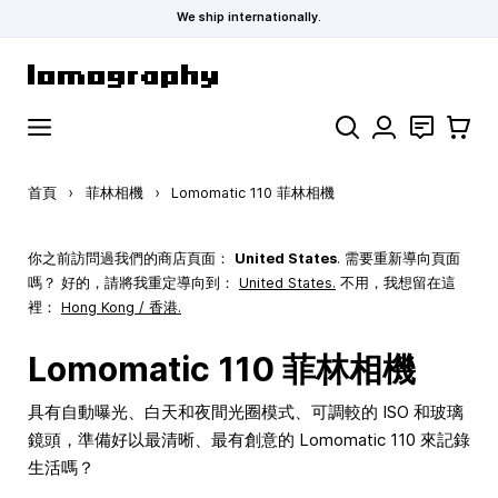
We ship internationally.
跳到內容
搜索
聯絡
購物車
首頁
›
菲林相機
›
Lomomatic 110 菲林相機
你之前訪問過我們的商店頁面：
United States
. 需要重新導向頁面
嗎？ 好的，請將我重定導向到：
United States
.
不用，我想留在這
裡：
Hong Kong / 香港.
Lomomatic 110 菲林相機
具有自動曝光、白天和夜間光圈模式、可調較的 ISO 和玻璃
鏡頭，準備好以最清晰、最有創意的 Lomomatic 110 來記錄
生活嗎？