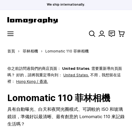
We ship internationally.
跳到內容
搜索
聯絡
購物車
首頁
›
菲林相機
›
Lomomatic 110 菲林相機
你之前訪問過我們的商店頁面：
United States
. 需要重新導向頁面
嗎？ 好的，請將我重定導向到：
United States
.
不用，我想留在這
裡：
Hong Kong / 香港.
Lomomatic 110 菲林相機
具有自動曝光、白天和夜間光圈模式、可調較的 ISO 和玻璃
鏡頭，準備好以最清晰、最有創意的 Lomomatic 110 來記錄
生活嗎？