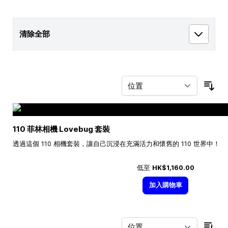
清除全部
按
110 菲林相機 Lovebug 套裝
透過這個 110 相機套裝，讓自己沉浸在充滿活力和懷舊的 110 世界中！
低至
HK$1,160.00
加入購物車