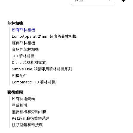
按
菲林相機
所有菲林相機
LomoApparat 21mm 超廣角菲林相機
經典菲林相機
實驗性菲林相機
110 菲林相機
Diana 菲林相機家族
Simple Use 即開即用菲林相機系列
相機配件
Lomomatic 110 菲林相機
藝術鏡頭
所有藝術鏡頭
單反相機
無反相機和旁軸相機
Petzval 藝術鏡頭系列
鏡頭濾鏡和轉接環