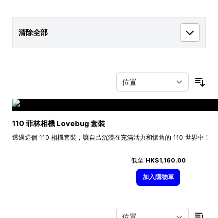
清除全部
按
110 菲林相機 Lovebug 套裝
透過這個 110 相機套裝，讓自己沉浸在充滿活力和懷舊的 110 世界中！
低至
HK$1,160.00
加入購物車