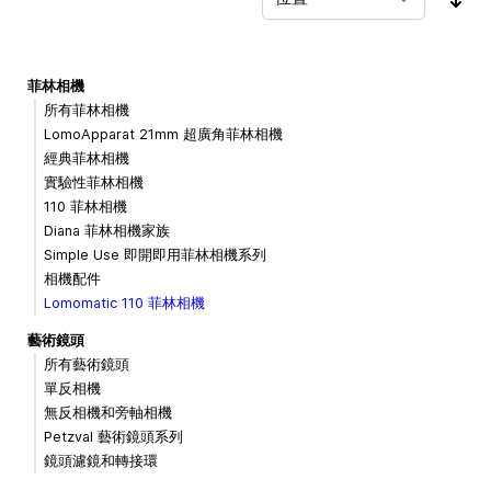
按
菲林相機
所有菲林相機
LomoApparat 21mm 超廣角菲林相機
經典菲林相機
實驗性菲林相機
110 菲林相機
Diana 菲林相機家族
Simple Use 即開即用菲林相機系列
相機配件
Lomomatic 110 菲林相機
藝術鏡頭
所有藝術鏡頭
單反相機
無反相機和旁軸相機
Petzval 藝術鏡頭系列
鏡頭濾鏡和轉接環