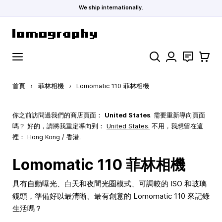
We ship internationally.
跳到內容
搜索
聯絡
購物車
首頁
›
菲林相機
›
Lomomatic 110 菲林相機
你之前訪問過我們的商店頁面：
United States
. 需要重新導向頁面
嗎？ 好的，請將我重定導向到：
United States
.
不用，我想留在這
裡：
Hong Kong / 香港.
Lomomatic 110 菲林相機
具有自動曝光、白天和夜間光圈模式、可調較的 ISO 和玻璃
鏡頭，準備好以最清晰、最有創意的 Lomomatic 110 來記錄
生活嗎？