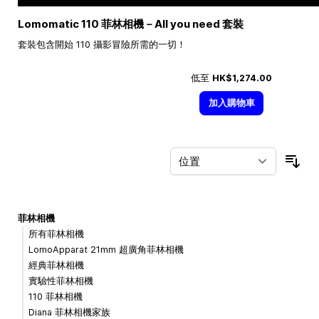
Lomomatic 110 菲林相機－All you need 套裝
套裝包含開始 110 攝影冒險所需的一切！
低至
HK$1,274.00
加入購物車
按
菲林相機
所有菲林相機
LomoApparat 21mm 超廣角菲林相機
經典菲林相機
實驗性菲林相機
110 菲林相機
Diana 菲林相機家族