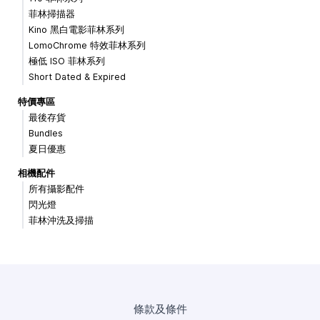
菲林掃描器
Kino 黑白電影菲林系列
LomoChrome 特效菲林系列
極低 ISO 菲林系列
Short Dated & Expired
特價專區
最後存貨
Bundles
夏日優惠
相機配件
所有攝影配件
閃光燈
菲林沖洗及掃描
條款及條件