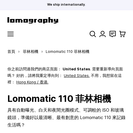
We ship internationally.
跳到內容
搜索
聯絡
購物車
首頁
›
菲林相機
›
Lomomatic 110 菲林相機
你之前訪問過我們的商店頁面：
United States
. 需要重新導向頁面
嗎？ 好的，請將我重定導向到：
United States
.
不用，我想留在這
裡：
Hong Kong / 香港.
Lomomatic 110 菲林相機
具有自動曝光、白天和夜間光圈模式、可調較的 ISO 和玻璃
鏡頭，準備好以最清晰、最有創意的 Lomomatic 110 來記錄
生活嗎？