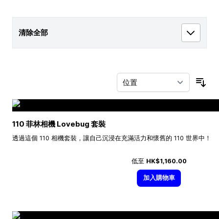
清除全部
按
110 菲林相機 Lovebug 套裝
透過這個 110 相機套裝，讓自己沉浸在充滿活力和懷舊的 110 世界中！
低至
HK$1,160.00
加入購物車