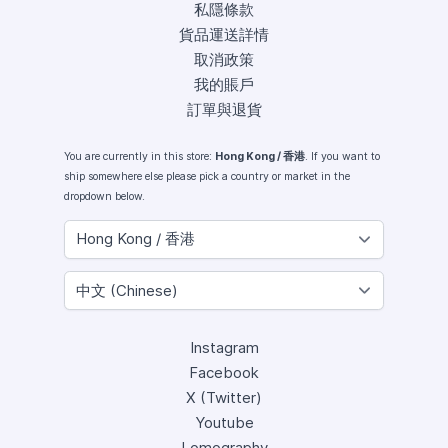
私隱條款
貨品運送詳情
取消政策
我的賬戶
訂單與退貨
You are currently in this store:
Hong Kong / 香港
. If you want to
ship somewhere else please pick a country or market in the
dropdown below.
Instagram
Facebook
X (Twitter)
Youtube
Lomography