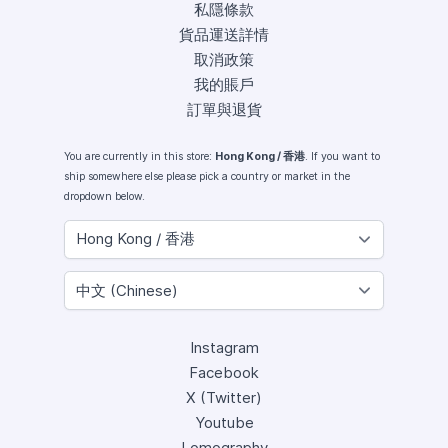
私隱條款
貨品運送詳情
取消政策
我的賬戶
訂單與退貨
You are currently in this store:
Hong Kong / 香港
. If you want to
ship somewhere else please pick a country or market in the
dropdown below.
Instagram
Facebook
X (Twitter)
Youtube
Lomography