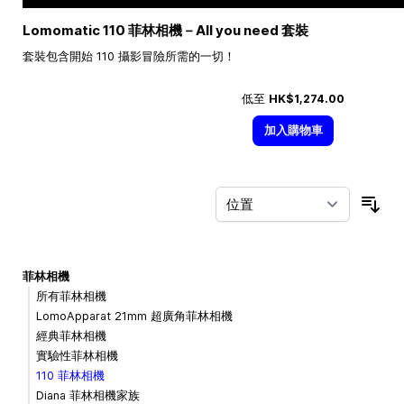
Lomomatic 110 菲林相機－All you need 套裝
套裝包含開始 110 攝影冒險所需的一切！
低至
HK$1,274.00
加入購物車
按
菲林相機
所有菲林相機
LomoApparat 21mm 超廣角菲林相機
經典菲林相機
實驗性菲林相機
110 菲林相機
Diana 菲林相機家族