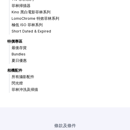
菲林掃描器
Kino 黑白電影菲林系列
LomoChrome 特效菲林系列
極低 ISO 菲林系列
Short Dated & Expired
特價專區
最後存貨
Bundles
夏日優惠
相機配件
所有攝影配件
閃光燈
菲林沖洗及掃描
條款及條件