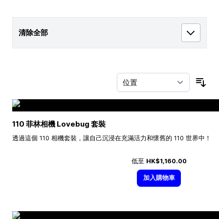
清除全部
按
110 菲林相機 Lovebug 套裝
透過這個 110 相機套裝，讓自己沉浸在充滿活力和懷舊的 110 世界中！
低至
HK$1,160.00
加入購物車