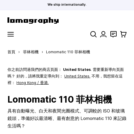
We ship internationally.
跳到內容
搜索
聯絡
購物車
首頁
›
菲林相機
›
Lomomatic 110 菲林相機
你之前訪問過我們的商店頁面：
United States
. 需要重新導向頁面
嗎？ 好的，請將我重定導向到：
United States
.
不用，我想留在這
裡：
Hong Kong / 香港.
Lomomatic 110 菲林相機
具有自動曝光、白天和夜間光圈模式、可調較的 ISO 和玻璃
鏡頭，準備好以最清晰、最有創意的 Lomomatic 110 來記錄
生活嗎？