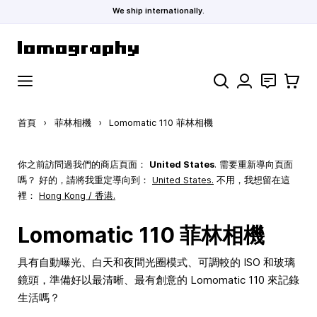
We ship internationally.
跳到內容
搜索
聯絡
購物車
首頁
›
菲林相機
›
Lomomatic 110 菲林相機
你之前訪問過我們的商店頁面：
United States
. 需要重新導向頁面
嗎？ 好的，請將我重定導向到：
United States
.
不用，我想留在這
裡：
Hong Kong / 香港.
Lomomatic 110 菲林相機
具有自動曝光、白天和夜間光圈模式、可調較的 ISO 和玻璃
鏡頭，準備好以最清晰、最有創意的 Lomomatic 110 來記錄
生活嗎？