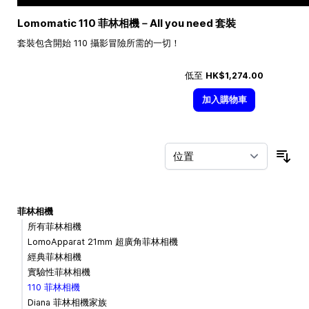
Lomomatic 110 菲林相機－All you need 套裝
套裝包含開始 110 攝影冒險所需的一切！
低至
HK$1,274.00
加入購物車
按
菲林相機
所有菲林相機
LomoApparat 21mm 超廣角菲林相機
經典菲林相機
實驗性菲林相機
110 菲林相機
Diana 菲林相機家族