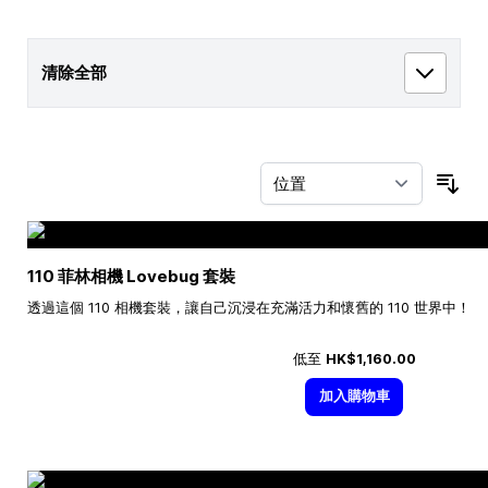
清除全部
按
110 菲林相機 Lovebug 套裝
透過這個 110 相機套裝，讓自己沉浸在充滿活力和懷舊的 110 世界中！
低至
HK$1,160.00
加入購物車