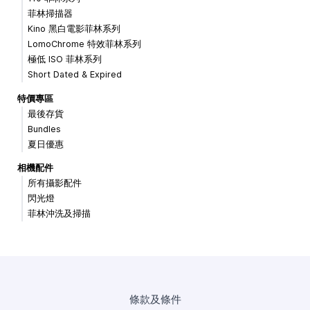
菲林掃描器
Kino 黑白電影菲林系列
LomoChrome 特效菲林系列
極低 ISO 菲林系列
Short Dated & Expired
特價專區
最後存貨
Bundles
夏日優惠
相機配件
所有攝影配件
閃光燈
菲林沖洗及掃描
條款及條件