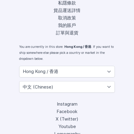
私隱條款
貨品運送詳情
取消政策
我的賬戶
訂單與退貨
You are currently in this store:
Hong Kong / 香港
. If you want to
ship somewhere else please pick a country or market in the
dropdown below.
Instagram
Facebook
X (Twitter)
Youtube
Lomography