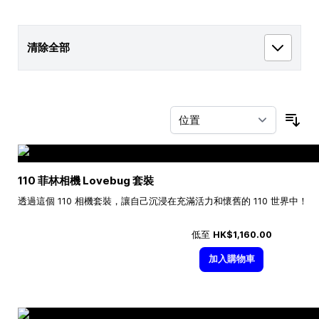
清除全部
按
110 菲林相機 Lovebug 套裝
透過這個 110 相機套裝，讓自己沉浸在充滿活力和懷舊的 110 世界中！
低至
HK$1,160.00
加入購物車