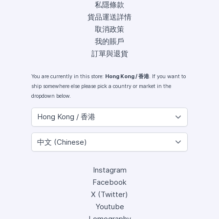
私隱條款
貨品運送詳情
取消政策
我的賬戶
訂單與退貨
You are currently in this store:
Hong Kong / 香港
. If you want to
ship somewhere else please pick a country or market in the
dropdown below.
Instagram
Facebook
X (Twitter)
Youtube
Lomography