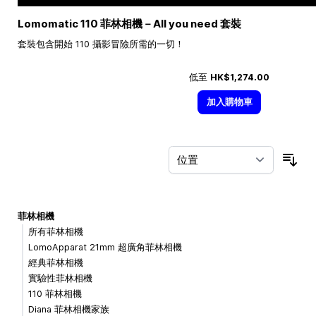
Lomomatic 110 菲林相機－All you need 套裝
套裝包含開始 110 攝影冒險所需的一切！
低至
HK$1,274.00
加入購物車
按
菲林相機
所有菲林相機
LomoApparat 21mm 超廣角菲林相機
經典菲林相機
實驗性菲林相機
110 菲林相機
Diana 菲林相機家族