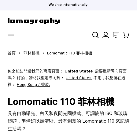
We ship internationally.
跳到內容
搜索
聯絡
購物車
首頁
›
菲林相機
›
Lomomatic 110 菲林相機
你之前訪問過我們的商店頁面：
United States
. 需要重新導向頁面
嗎？ 好的，請將我重定導向到：
United States
.
不用，我想留在這
裡：
Hong Kong / 香港.
Lomomatic 110 菲林相機
具有自動曝光、白天和夜間光圈模式、可調較的 ISO 和玻璃
鏡頭，準備好以最清晰、最有創意的 Lomomatic 110 來記錄
生活嗎？