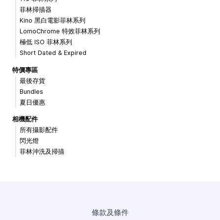
菲林掃描器
Kino 黑白電影菲林系列
LomoChrome 特效菲林系列
極低 ISO 菲林系列
Short Dated & Expired
特價專區
最後存貨
Bundles
夏日優惠
相機配件
所有攝影配件
閃光燈
菲林沖洗及掃描
條款及條件