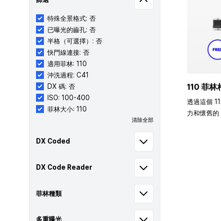
特殊全景格式: 否
已曝光的齒孔: 否
半格（可選擇）: 否
快門線連接: 否
適用菲林: 110
沖洗過程: C41
110 菲林
DX 碼: 否
ISO: 100-400
透過這個 1
菲林大小: 110
力和懷舊的 
清除全部
DX Coded
DX Code Reader
菲林種類
多重曝光