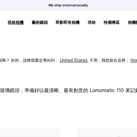
We ship internationally.
菲林相機
藝術鏡頭
即影即有相機
菲林
特價專區
相機
頁面嗎？ 好的，請將我重定導向到：
United States
.
不用，我想留在這裡：
Ho
璃鏡頭，準備好以最清晰、最有創意的 Lomomatic 110 來