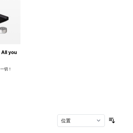
ll you
的一切！
按排序