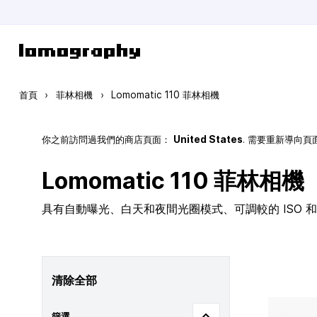
跳到內容
首頁
›
菲林相機
›
Lomomatic 110 菲林相機
你之前訪問過我們的商店頁面：
United States
. 需要重新導向
Lomomatic 110 菲林相機
具有自動曝光、白天和夜間光圈模式、可調較的 ISO 和玻
清除全部
篩選