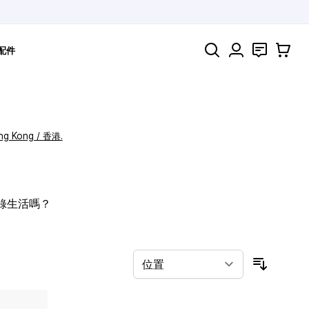
搜索
聯絡
購物車
配件
ng Kong / 香港.
記錄生活嗎？
按排序