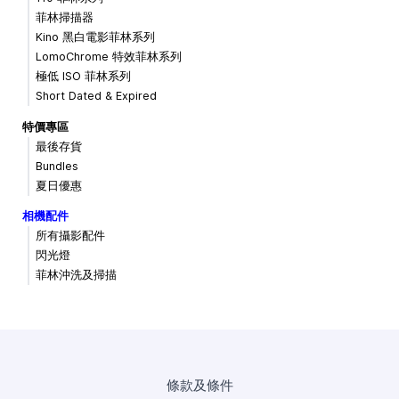
菲林掃描器
Kino 黑白電影菲林系列
LomoChrome 特效菲林系列
極低 ISO 菲林系列
Short Dated & Expired
特價專區
最後存貨
Bundles
夏日優惠
相機配件
所有攝影配件
閃光燈
菲林沖洗及掃描
條款及條件