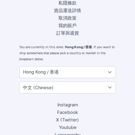
私隱條款
貨品運送詳情
取消政策
我的賬戶
訂單與退貨
You are currently in this store:
Hong Kong / 香港
. If you want to
ship somewhere else please pick a country or market in the
dropdown below.
Instagram
Facebook
X (Twitter)
Youtube
Lomography