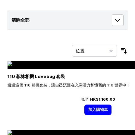
清除全部
按
110 菲林相機 Lovebug 套裝
透過這個 110 相機套裝，讓自己沉浸在充滿活力和懷舊的 110 世界中！
低至
HK$1,160.00
加入購物車