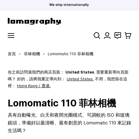
We ship internationally.
跳到內容
搜索
聯絡
購物車
首頁
›
菲林相機
›
Lomomatic 110 菲林相機
你之前訪問過我們的商店頁面：
United States
. 需要重新導向頁面
嗎？ 好的，請將我重定導向到：
United States
.
不用，我想留在這
裡：
Hong Kong / 香港.
Lomomatic 110 菲林相機
具有自動曝光、白天和夜間光圈模式、可調較的 ISO 和玻璃
鏡頭，準備好以最清晰、最有創意的 Lomomatic 110 來記錄
生活嗎？