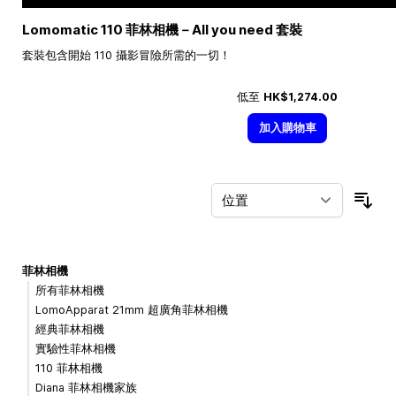
Lomomatic 110 菲林相機－All you need 套裝
套裝包含開始 110 攝影冒險所需的一切！
低至
HK$1,274.00
加入購物車
按
菲林相機
所有菲林相機
LomoApparat 21mm 超廣角菲林相機
經典菲林相機
實驗性菲林相機
110 菲林相機
Diana 菲林相機家族