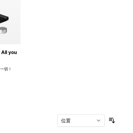
ll you
的一切！
按排序