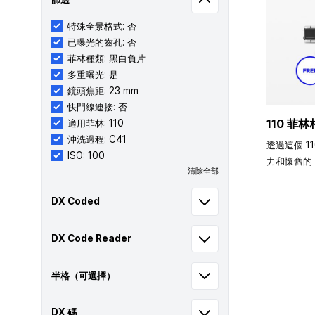
特殊全景格式: 否
已曝光的齒孔: 否
菲林種類: 黑白負片
多重曝光: 是
鏡頭焦距: 23 mm
快門線連接: 否
110 菲林
適用菲林: 110
沖洗過程: C41
透過這個 1
ISO: 100
力和懷舊的 
清除全部
DX Coded
DX Code Reader
半格（可選擇）
DX 碼