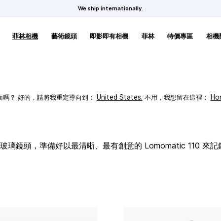
We ship internationally.
菲林相機
藝術鏡頭
即影即有相機
菲林
特價專區
相機
頁面嗎？ 好的，請將我重定導向到：
United States
.
不用，我想留在這裡：
Ho
璃鏡頭，準備好以最清晰、最有創意的 Lomomatic 110 來