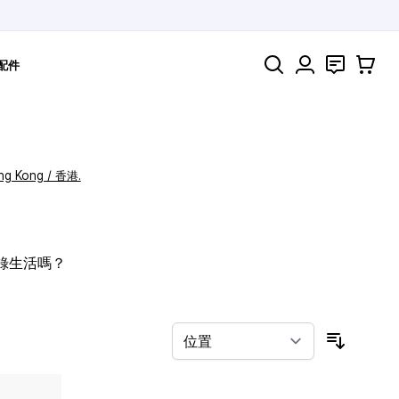
搜索
聯絡
購物車
配件
ng Kong / 香港.
記錄生活嗎？
按排序