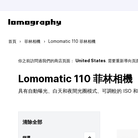
跳到內容
首頁
›
菲林相機
›
Lomomatic 110 菲林相機
你之前訪問過我們的商店頁面：
United States
. 需要重新導向
Lomomatic 110 菲林相機
具有自動曝光、白天和夜間光圈模式、可調較的 ISO 和玻
清除全部
篩選