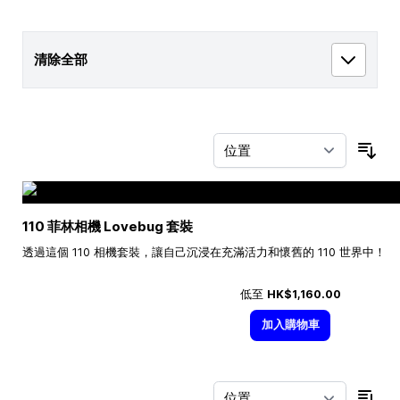
清除全部
按
110 菲林相機 Lovebug 套裝
透過這個 110 相機套裝，讓自己沉浸在充滿活力和懷舊的 110 世界中！
低至
HK$1,160.00
加入購物車