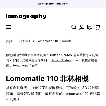
We ship internationally.
跳到內容
搜索
聯絡
購物車
首頁
›
菲林相機
›
Lomomatic 110 菲林相機
你之前訪問過我們的商店頁面：
United States
. 需要重新導向頁面
嗎？ 好的，請將我重定導向到：
United States
.
不用，我想留在這
裡：
Hong Kong / 香港.
Lomomatic 110 菲林相機
具有自動曝光、白天和夜間光圈模式、可調較的 ISO 和玻璃
鏡頭，準備好以最清晰、最有創意的 Lomomatic 110 來記錄
生活嗎？