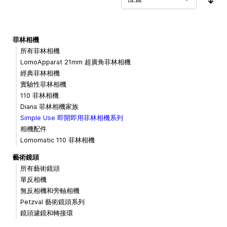
按
菲林相機
所有菲林相機
LomoApparat 21mm 超廣角菲林相機
經典菲林相機
實驗性菲林相機
110 菲林相機
Diana 菲林相機家族
Simple Use 即開即用菲林相機系列
相機配件
Lomomatic 110 菲林相機
藝術鏡頭
所有藝術鏡頭
單反相機
無反相機和旁軸相機
Petzval 藝術鏡頭系列
鏡頭濾鏡和轉接環