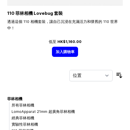
110 菲林相機 Lovebug 套裝
透過這個 110 相機套裝，讓自己沉浸在充滿活力和懷舊的 110 世界
中！
低至
HK$1,160.00
加入購物車
按
菲林相機
所有菲林相機
LomoApparat 21mm 超廣角菲林相機
經典菲林相機
實驗性菲林相機