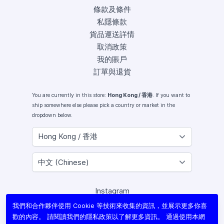
條款及條件
私隱條款
貨品運送詳情
取消政策
我的賬戶
訂單與退貨
You are currently in this store:
Hong Kong / 香港
. If you want to
ship somewhere else please pick a country or market in the
dropdown below.
Instagram
Facebook
我們和合作夥伴使用 Cookie 等技術來收集的資訊，並展示更多你喜
X (Twitter)
歡的內容。 請閱讀我們的
隱私政策
以了解更多資訊。 通過使用本網