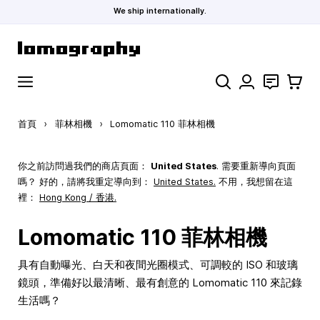
We ship internationally.
跳到內容
搜索
聯絡
購物車
首頁
›
菲林相機
›
Lomomatic 110 菲林相機
你之前訪問過我們的商店頁面：
United States
. 需要重新導向頁面
嗎？ 好的，請將我重定導向到：
United States
.
不用，我想留在這
裡：
Hong Kong / 香港.
Lomomatic 110 菲林相機
具有自動曝光、白天和夜間光圈模式、可調較的 ISO 和玻璃
鏡頭，準備好以最清晰、最有創意的 Lomomatic 110 來記錄
生活嗎？