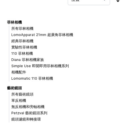
按
菲林相機
所有菲林相機
LomoApparat 21mm 超廣角菲林相機
經典菲林相機
實驗性菲林相機
110 菲林相機
Diana 菲林相機家族
Simple Use 即開即用菲林相機系列
相機配件
Lomomatic 110 菲林相機
藝術鏡頭
所有藝術鏡頭
單反相機
無反相機和旁軸相機
Petzval 藝術鏡頭系列
鏡頭濾鏡和轉接環