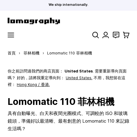
We ship internationally.
跳到內容
搜索
聯絡
購物車
首頁
›
菲林相機
›
Lomomatic 110 菲林相機
你之前訪問過我們的商店頁面：
United States
. 需要重新導向頁面
嗎？ 好的，請將我重定導向到：
United States
.
不用，我想留在這
裡：
Hong Kong / 香港.
Lomomatic 110 菲林相機
具有自動曝光、白天和夜間光圈模式、可調較的 ISO 和玻璃
鏡頭，準備好以最清晰、最有創意的 Lomomatic 110 來記錄
生活嗎？