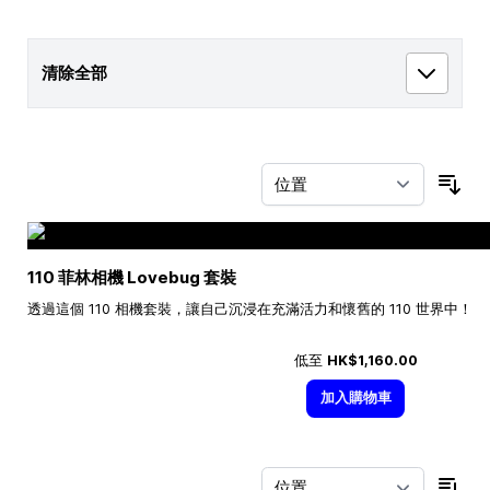
清除全部
按
110 菲林相機 Lovebug 套裝
透過這個 110 相機套裝，讓自己沉浸在充滿活力和懷舊的 110 世界中！
低至
HK$1,160.00
加入購物車