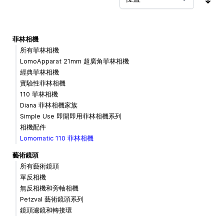
按
菲林相機
所有菲林相機
LomoApparat 21mm 超廣角菲林相機
經典菲林相機
實驗性菲林相機
110 菲林相機
Diana 菲林相機家族
Simple Use 即開即用菲林相機系列
相機配件
Lomomatic 110 菲林相機
藝術鏡頭
所有藝術鏡頭
單反相機
無反相機和旁軸相機
Petzval 藝術鏡頭系列
鏡頭濾鏡和轉接環