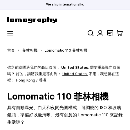
We ship internationally.
跳到內容
搜索
聯絡
購物車
首頁
›
菲林相機
›
Lomomatic 110 菲林相機
你之前訪問過我們的商店頁面：
United States
. 需要重新導向頁面
嗎？ 好的，請將我重定導向到：
United States
.
不用，我想留在這
裡：
Hong Kong / 香港.
Lomomatic 110 菲林相機
具有自動曝光、白天和夜間光圈模式、可調較的 ISO 和玻璃
鏡頭，準備好以最清晰、最有創意的 Lomomatic 110 來記錄
生活嗎？