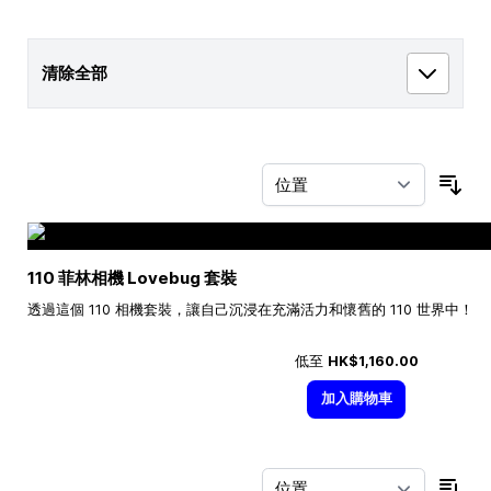
清除全部
按
110 菲林相機 Lovebug 套裝
透過這個 110 相機套裝，讓自己沉浸在充滿活力和懷舊的 110 世界中！
低至
HK$1,160.00
加入購物車