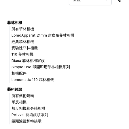
按
菲林相機
所有菲林相機
LomoApparat 21mm 超廣角菲林相機
經典菲林相機
實驗性菲林相機
110 菲林相機
Diana 菲林相機家族
Simple Use 即開即用菲林相機系列
相機配件
Lomomatic 110 菲林相機
藝術鏡頭
所有藝術鏡頭
單反相機
無反相機和旁軸相機
Petzval 藝術鏡頭系列
鏡頭濾鏡和轉接環