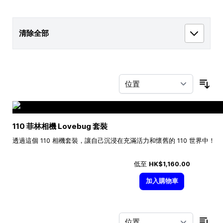
清除全部
按
110 菲林相機 Lovebug 套裝
透過這個 110 相機套裝，讓自己沉浸在充滿活力和懷舊的 110 世界中！
低至
HK$1,160.00
加入購物車