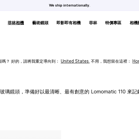
We ship internationally.
菲林相機
藝術鏡頭
即影即有相機
菲林
特價專區
相機
頁面嗎？ 好的，請將我重定導向到：
United States
.
不用，我想留在這裡：
Ho
璃鏡頭，準備好以最清晰、最有創意的 Lomomatic 110 來