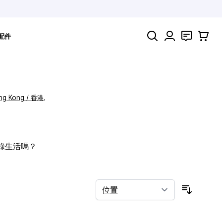
搜索
聯絡
購物車
配件
ng Kong / 香港.
記錄生活嗎？
按排序