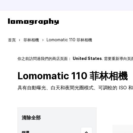
跳到內容
首頁
›
菲林相機
›
Lomomatic 110 菲林相機
你之前訪問過我們的商店頁面：
United States
. 需要重新導向
Lomomatic 110 菲林相機
具有自動曝光、白天和夜間光圈模式、可調較的 ISO 和玻
清除全部
篩選