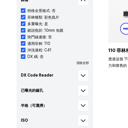
特殊全景格式: 否
菲林種類: 彩色負片
多重曝光: 是
鏡頭焦距: 10mm 魚眼
快門線連接: 否
適用菲林: 110
110 菲林
沖洗過程: C41
DX 碼: 否
透過這個 1
清除全部
力和懷舊的 
DX Code Reader
已曝光的齒孔
半格（可選擇）
ISO