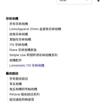
按
菲林相機
所有菲林相機
LomoApparat 21mm 超廣角菲林相機
經典菲林相機
實驗性菲林相機
110 菲林相機
Diana 菲林相機家族
Simple Use 即開即用菲林相機系列
相機配件
Lomomatic 110 菲林相機
藝術鏡頭
所有藝術鏡頭
單反相機
無反相機和旁軸相機
Petzval 藝術鏡頭系列
鏡頭濾鏡和轉接環