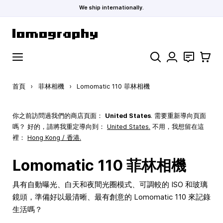
We ship internationally.
跳到內容
搜索
聯絡
購物車
首頁
›
菲林相機
›
Lomomatic 110 菲林相機
你之前訪問過我們的商店頁面：
United States
. 需要重新導向頁面
嗎？ 好的，請將我重定導向到：
United States
.
不用，我想留在這
裡：
Hong Kong / 香港.
Lomomatic 110 菲林相機
具有自動曝光、白天和夜間光圈模式、可調較的 ISO 和玻璃
鏡頭，準備好以最清晰、最有創意的 Lomomatic 110 來記錄
生活嗎？