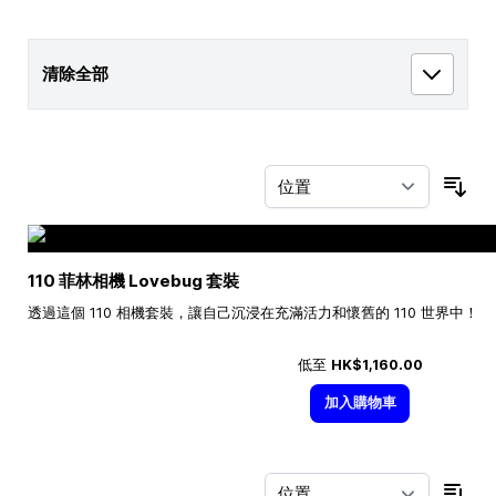
清除全部
按
110 菲林相機 Lovebug 套裝
透過這個 110 相機套裝，讓自己沉浸在充滿活力和懷舊的 110 世界中！
低至
HK$1,160.00
加入購物車