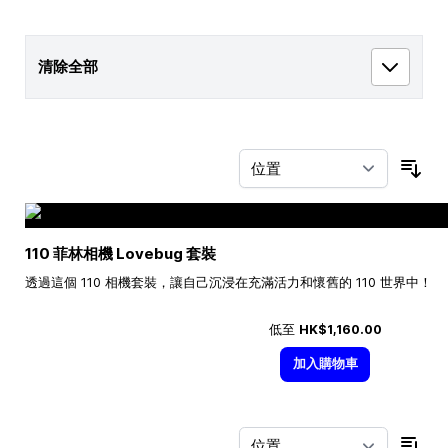
清除全部
按
110 菲林相機 Lovebug 套裝
透過這個 110 相機套裝，讓自己沉浸在充滿活力和懷舊的 110 世界中！
低至
HK$1,160.00
加入購物車