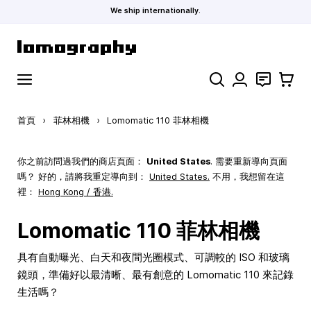
We ship internationally.
跳到內容
搜索
聯絡
購物車
首頁
›
菲林相機
›
Lomomatic 110 菲林相機
你之前訪問過我們的商店頁面：
United States
. 需要重新導向頁面
嗎？ 好的，請將我重定導向到：
United States
.
不用，我想留在這
裡：
Hong Kong / 香港.
Lomomatic 110 菲林相機
具有自動曝光、白天和夜間光圈模式、可調較的 ISO 和玻璃
鏡頭，準備好以最清晰、最有創意的 Lomomatic 110 來記錄
生活嗎？