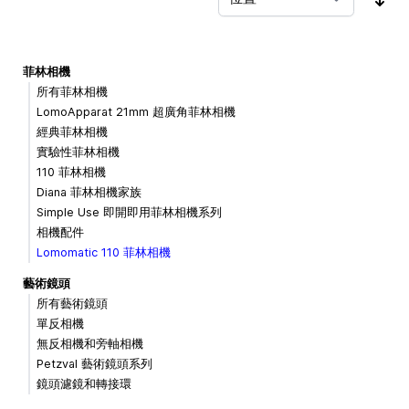
按
菲林相機
所有菲林相機
LomoApparat 21mm 超廣角菲林相機
經典菲林相機
實驗性菲林相機
110 菲林相機
Diana 菲林相機家族
Simple Use 即開即用菲林相機系列
相機配件
Lomomatic 110 菲林相機
藝術鏡頭
所有藝術鏡頭
單反相機
無反相機和旁軸相機
Petzval 藝術鏡頭系列
鏡頭濾鏡和轉接環