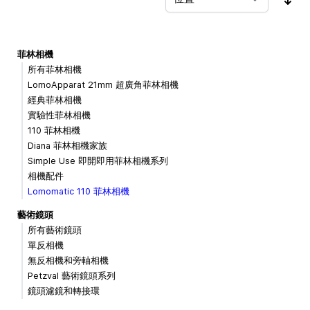
按
菲林相機
所有菲林相機
LomoApparat 21mm 超廣角菲林相機
經典菲林相機
實驗性菲林相機
110 菲林相機
Diana 菲林相機家族
Simple Use 即開即用菲林相機系列
相機配件
Lomomatic 110 菲林相機
藝術鏡頭
所有藝術鏡頭
單反相機
無反相機和旁軸相機
Petzval 藝術鏡頭系列
鏡頭濾鏡和轉接環