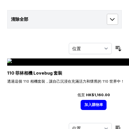
清除全部
按
110 菲林相機 Lovebug 套裝
透過這個 110 相機套裝，讓自己沉浸在充滿活力和懷舊的 110 世界中！
低至
HK$1,160.00
加入購物車