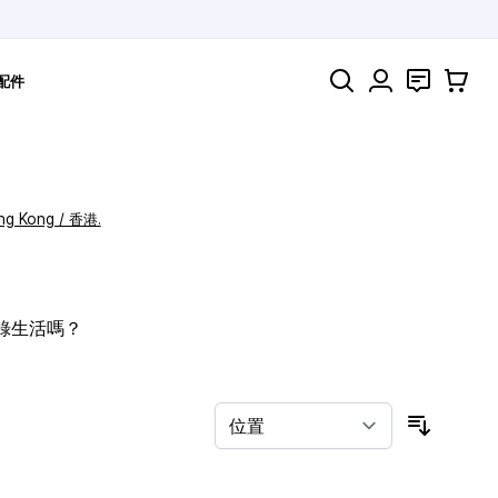
搜索
聯絡
購物車
配件
ng Kong / 香港.
記錄生活嗎？
按排序