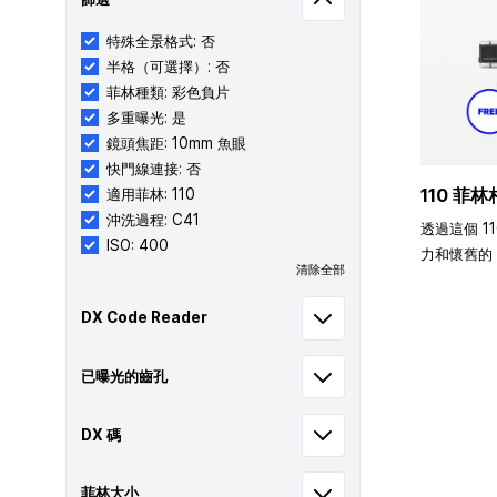
特殊全景格式: 否
半格（可選擇）: 否
菲林種類: 彩色負片
多重曝光: 是
鏡頭焦距: 10mm 魚眼
快門線連接: 否
110 菲林
適用菲林: 110
沖洗過程: C41
透過這個 1
ISO: 400
力和懷舊的 
清除全部
DX Code Reader
已曝光的齒孔
DX 碼
菲林大小