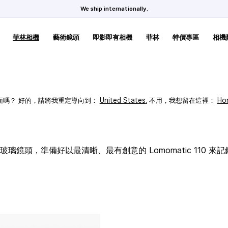
We ship internationally.
菲林相機
藝術鏡頭
即影即有相機
菲林
特價專區
相機
頁面嗎？ 好的，請將我重定導向到：
United States
.
不用，我想留在這裡：
Ho
璃鏡頭，準備好以最清晰、最有創意的 Lomomatic 110 來