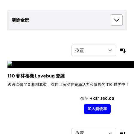
清除全部
按
110 菲林相機 Lovebug 套裝
透過這個 110 相機套裝，讓自己沉浸在充滿活力和懷舊的 110 世界中！
低至
HK$1,160.00
加入購物車