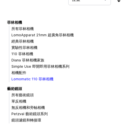
按
菲林相機
所有菲林相機
LomoApparat 21mm 超廣角菲林相機
經典菲林相機
實驗性菲林相機
110 菲林相機
Diana 菲林相機家族
Simple Use 即開即用菲林相機系列
相機配件
Lomomatic 110 菲林相機
藝術鏡頭
所有藝術鏡頭
單反相機
無反相機和旁軸相機
Petzval 藝術鏡頭系列
鏡頭濾鏡和轉接環