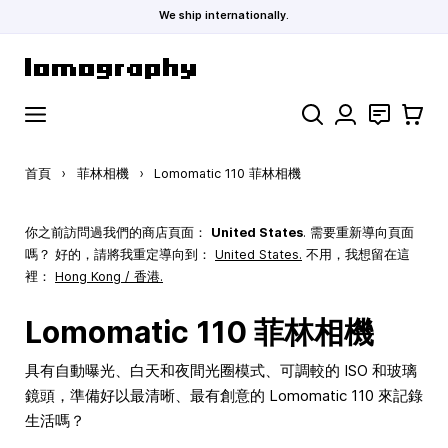
We ship internationally.
跳到內容
搜索
聯絡
購物車
首頁
›
菲林相機
›
Lomomatic 110 菲林相機
你之前訪問過我們的商店頁面：
United States
. 需要重新導向頁面
嗎？ 好的，請將我重定導向到：
United States
.
不用，我想留在這
裡：
Hong Kong / 香港.
Lomomatic 110 菲林相機
具有自動曝光、白天和夜間光圈模式、可調較的 ISO 和玻璃
鏡頭，準備好以最清晰、最有創意的 Lomomatic 110 來記錄
生活嗎？