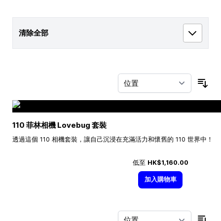
清除全部
按
110 菲林相機 Lovebug 套裝
透過這個 110 相機套裝，讓自己沉浸在充滿活力和懷舊的 110 世界中！
低至
HK$1,160.00
加入購物車