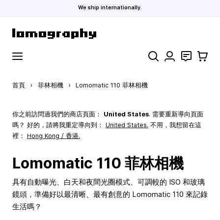
We ship internationally.
跳到內容
搜索
聯絡
購物車
首頁
›
菲林相機
›
Lomomatic 110 菲林相機
你之前訪問過我們的商店頁面：
United States
. 需要重新導向頁面
嗎？ 好的，請將我重定導向到：
United States
.
不用，我想留在這
裡：
Hong Kong / 香港.
Lomomatic 110 菲林相機
具有自動曝光、白天和夜間光圈模式、可調較的 ISO 和玻璃
鏡頭，準備好以最清晰、最有創意的 Lomomatic 110 來記錄
生活嗎？