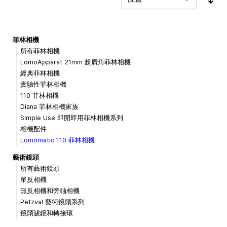
按
菲林相機
所有菲林相機
LomoApparat 21mm 超廣角菲林相機
經典菲林相機
實驗性菲林相機
110 菲林相機
Diana 菲林相機家族
Simple Use 即開即用菲林相機系列
相機配件
Lomomatic 110 菲林相機
藝術鏡頭
所有藝術鏡頭
單反相機
無反相機和旁軸相機
Petzval 藝術鏡頭系列
鏡頭濾鏡和轉接環