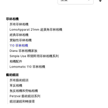
按
菲林相機
所有菲林相機
LomoApparat 21mm 超廣角菲林相機
經典菲林相機
實驗性菲林相機
110 菲林相機
Diana 菲林相機家族
Simple Use 即開即用菲林相機系列
相機配件
Lomomatic 110 菲林相機
藝術鏡頭
所有藝術鏡頭
單反相機
無反相機和旁軸相機
Petzval 藝術鏡頭系列
鏡頭濾鏡和轉接環