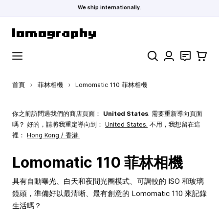
We ship internationally.
跳到內容
搜索
聯絡
購物車
首頁
›
菲林相機
›
Lomomatic 110 菲林相機
你之前訪問過我們的商店頁面：
United States
. 需要重新導向頁面
嗎？ 好的，請將我重定導向到：
United States
.
不用，我想留在這
裡：
Hong Kong / 香港.
Lomomatic 110 菲林相機
具有自動曝光、白天和夜間光圈模式、可調較的 ISO 和玻璃
鏡頭，準備好以最清晰、最有創意的 Lomomatic 110 來記錄
生活嗎？