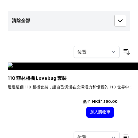
清除全部
按
110 菲林相機 Lovebug 套裝
透過這個 110 相機套裝，讓自己沉浸在充滿活力和懷舊的 110 世界中！
低至
HK$1,160.00
加入購物車