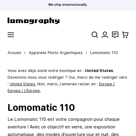
We ship internationally.
Allez au contenu
Rechercher
Contact
Panier
Accueil
›
Appareils Photo Argentiques
›
Lomomatic 110
Vous avez déjà visité notre boutique en :
United States
.
Devenons-nous vous rediriger ? Oui, merci de me rediriger vers
:
United States
.
Non, merci, j'aimerais rester en :
Europe /
Europa / L’Europe.
Lomomatic 110
Le Lomomatic 110 est votre compagnon pour chaque
aventure ! Avec un objectif en verre, une exposition
automatique, des modes d’ouverture jour et nuit, des