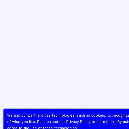
We and our partners use technologies, such as cookies, to recogni
of what you like. Please read our
Privacy Policy
to learn more. By usi
agree to the use of those technologies.