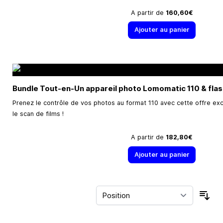
A partir de
160,60€
Ajouter au panier
Bundle Tout-en-Un appareil photo Lomomatic 110 & fla
Prenez le contrôle de vos photos au format 110 avec cette offre ex
le scan de films !
A partir de
182,80€
Ajouter au panier
Trie