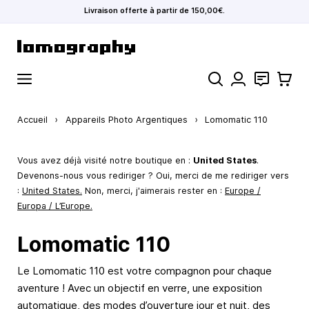
Livraison offerte à partir de 150,00€.
Allez au contenu
Rechercher
Contact
Panier
Accueil
›
Appareils Photo Argentiques
›
Lomomatic 110
Vous avez déjà visité notre boutique en :
United States
.
Devenons-nous vous rediriger ? Oui, merci de me rediriger vers
:
United States
.
Non, merci, j'aimerais rester en :
Europe /
Europa / L’Europe.
Lomomatic 110
Le Lomomatic 110 est votre compagnon pour chaque
aventure ! Avec un objectif en verre, une exposition
automatique, des modes d’ouverture jour et nuit, des