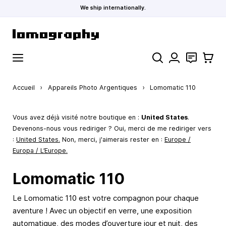
We ship internationally.
Allez au contenu
Rechercher
Contact
Panier
Accueil
›
Appareils Photo Argentiques
›
Lomomatic 110
Vous avez déjà visité notre boutique en :
United States
.
Devenons-nous vous rediriger ? Oui, merci de me rediriger vers
:
United States
.
Non, merci, j'aimerais rester en :
Europe /
Europa / L’Europe.
Lomomatic 110
Le Lomomatic 110 est votre compagnon pour chaque
aventure ! Avec un objectif en verre, une exposition
automatique, des modes d’ouverture jour et nuit, des