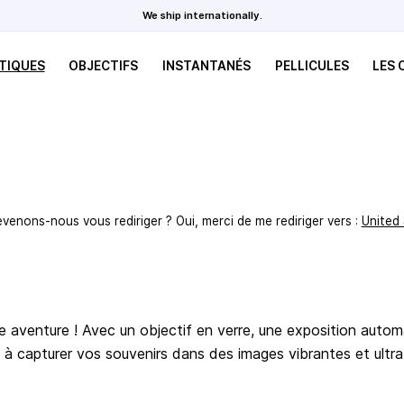
We ship internationally.
TIQUES
OBJECTIFS
INSTANTANÉS
PELLICULES
LES
evenons-nous vous rediriger ? Oui, merci de me rediriger vers :
United
venture ! Avec un objectif en verre, une exposition automat
s à capturer vos souvenirs dans des images vibrantes et ult