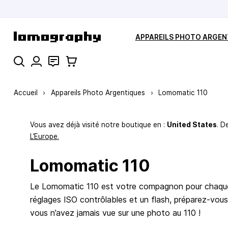
Allez au contenu
APPAREILS PHOTO ARGEN
Rechercher
Contact
Panier
Accueil
›
Appareils Photo Argentiques
›
Lomomatic 110
Vous avez déjà visité notre boutique en :
United States
. D
L’Europe.
Lomomatic 110
Le Lomomatic 110 est votre compagnon pour chaque a
réglages ISO contrôlables et un flash, préparez-vou
vous n’avez jamais vue sur une photo au 110 !