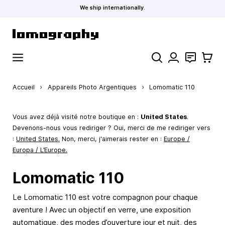
We ship internationally.
Allez au contenu
Rechercher
Contact
Panier
Accueil
›
Appareils Photo Argentiques
›
Lomomatic 110
Vous avez déjà visité notre boutique en :
United States
.
Devenons-nous vous rediriger ? Oui, merci de me rediriger vers
:
United States
.
Non, merci, j'aimerais rester en :
Europe /
Europa / L’Europe.
Lomomatic 110
Le Lomomatic 110 est votre compagnon pour chaque
aventure ! Avec un objectif en verre, une exposition
automatique, des modes d’ouverture jour et nuit, des