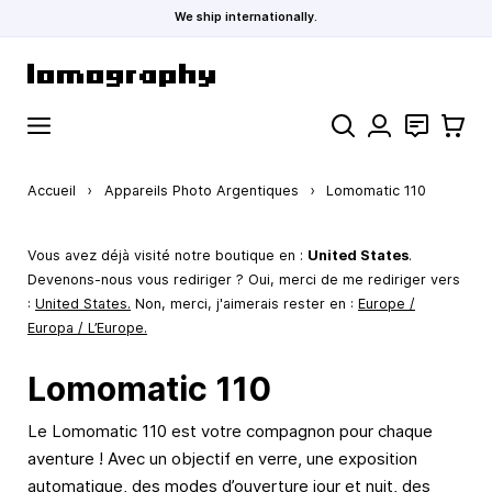
We ship internationally.
Allez au contenu
Rechercher
Contact
Panier
Accueil
›
Appareils Photo Argentiques
›
Lomomatic 110
Vous avez déjà visité notre boutique en :
United States
.
Devenons-nous vous rediriger ? Oui, merci de me rediriger vers
:
United States
.
Non, merci, j'aimerais rester en :
Europe /
Europa / L’Europe.
Lomomatic 110
Le Lomomatic 110 est votre compagnon pour chaque
aventure ! Avec un objectif en verre, une exposition
automatique, des modes d’ouverture jour et nuit, des