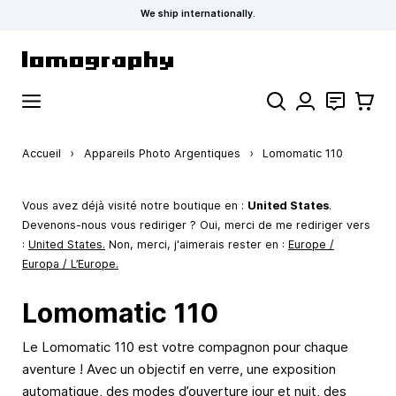
We ship internationally.
Allez au contenu
Rechercher
Contact
Panier
Accueil
›
Appareils Photo Argentiques
›
Lomomatic 110
Vous avez déjà visité notre boutique en :
United States
.
Devenons-nous vous rediriger ? Oui, merci de me rediriger vers
:
United States
.
Non, merci, j'aimerais rester en :
Europe /
Europa / L’Europe.
Lomomatic 110
Le Lomomatic 110 est votre compagnon pour chaque
aventure ! Avec un objectif en verre, une exposition
automatique, des modes d’ouverture jour et nuit, des