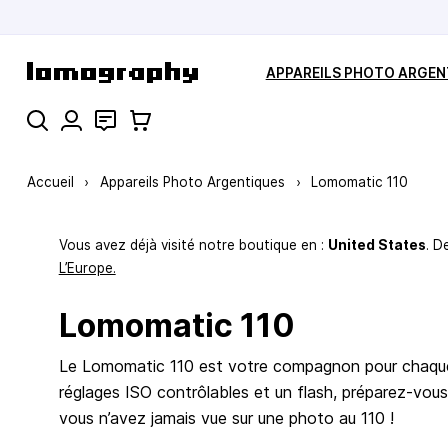
Allez au contenu
APPAREILS PHOTO ARGEN
Rechercher
Contact
Panier
Accueil
›
Appareils Photo Argentiques
›
Lomomatic 110
Vous avez déjà visité notre boutique en :
United States
. D
L’Europe.
Lomomatic 110
Le Lomomatic 110 est votre compagnon pour chaque a
réglages ISO contrôlables et un flash, préparez-vou
vous n’avez jamais vue sur une photo au 110 !