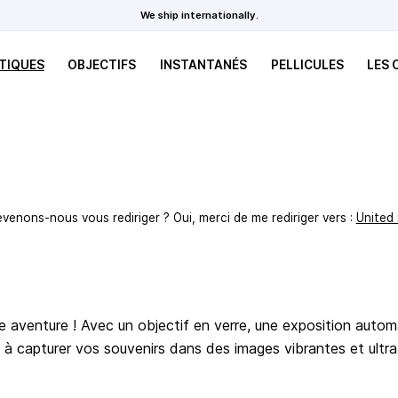
We ship internationally.
TIQUES
OBJECTIFS
INSTANTANÉS
PELLICULES
LES
evenons-nous vous rediriger ? Oui, merci de me rediriger vers :
United
venture ! Avec un objectif en verre, une exposition automat
s à capturer vos souvenirs dans des images vibrantes et ult