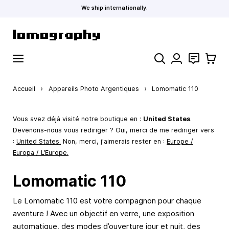
We ship internationally.
Allez au contenu
Rechercher
Contact
Panier
Accueil
›
Appareils Photo Argentiques
›
Lomomatic 110
Vous avez déjà visité notre boutique en :
United States
.
Devenons-nous vous rediriger ? Oui, merci de me rediriger vers
:
United States
.
Non, merci, j'aimerais rester en :
Europe /
Europa / L’Europe.
Lomomatic 110
Le Lomomatic 110 est votre compagnon pour chaque
aventure ! Avec un objectif en verre, une exposition
automatique, des modes d’ouverture jour et nuit, des