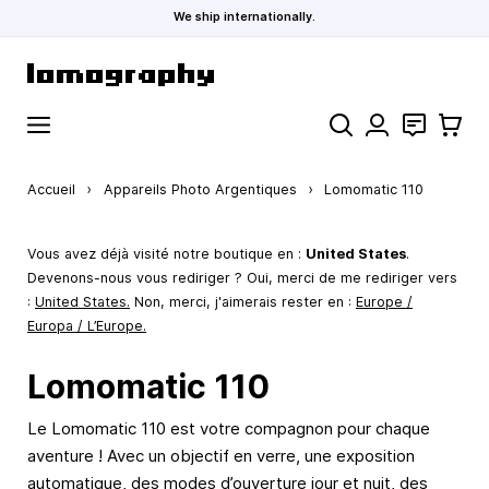
We ship internationally.
Allez au contenu
Rechercher
Contact
Panier
Accueil
›
Appareils Photo Argentiques
›
Lomomatic 110
Vous avez déjà visité notre boutique en :
United States
.
Devenons-nous vous rediriger ? Oui, merci de me rediriger vers
:
United States
.
Non, merci, j'aimerais rester en :
Europe /
Europa / L’Europe.
Lomomatic 110
Le Lomomatic 110 est votre compagnon pour chaque
aventure ! Avec un objectif en verre, une exposition
automatique, des modes d’ouverture jour et nuit, des