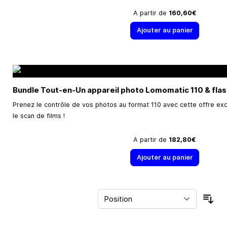
A partir de
160,60€
Ajouter au panier
Bundle Tout-en-Un appareil photo Lomomatic 110 & fla
Prenez le contrôle de vos photos au format 110 avec cette offre ex
le scan de films !
A partir de
182,80€
Ajouter au panier
Trie