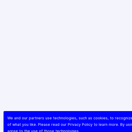
We and our partners use technologies, such as cookies, to recogni
of what you like. Please read our
Privacy Policy
to learn more. By usi
agree to the use of those technologies.