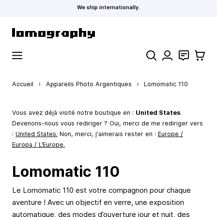
We ship internationally.
Allez au contenu
Rechercher
Contact
Panier
Accueil
›
Appareils Photo Argentiques
›
Lomomatic 110
Vous avez déjà visité notre boutique en :
United States
.
Devenons-nous vous rediriger ? Oui, merci de me rediriger vers
:
United States
.
Non, merci, j'aimerais rester en :
Europe /
Europa / L’Europe.
Lomomatic 110
Le Lomomatic 110 est votre compagnon pour chaque
aventure ! Avec un objectif en verre, une exposition
automatique, des modes d’ouverture jour et nuit, des