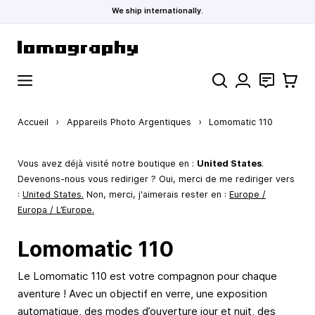
We ship internationally.
Allez au contenu
Rechercher
Contact
Panier
Accueil
›
Appareils Photo Argentiques
›
Lomomatic 110
Vous avez déjà visité notre boutique en :
United States
.
Devenons-nous vous rediriger ? Oui, merci de me rediriger vers
:
United States
.
Non, merci, j'aimerais rester en :
Europe /
Europa / L’Europe.
Lomomatic 110
Le Lomomatic 110 est votre compagnon pour chaque
aventure ! Avec un objectif en verre, une exposition
automatique, des modes d’ouverture jour et nuit, des