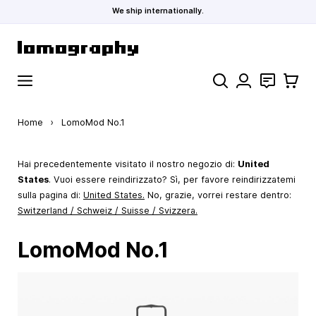
We ship internationally.
Salta al contenuto
Cerca
Contatti
Carrell
Home
›
LomoMod No.1
Hai precedentemente visitato il nostro negozio di:
United
States
. Vuoi essere reindirizzato? Sì, per favore reindirizzatemi
sulla pagina di:
United States
.
No, grazie, vorrei restare dentro:
Switzerland / Schweiz / Suisse / Svizzera.
LomoMod No.1